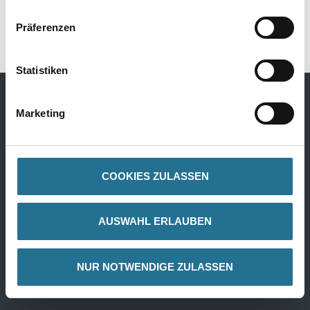
8001-003349
8001-003350
Präferenzen
Statistiken
Marketing
Bodenbeläge
Design Bodenbeläge
Textile Bodenbeläge
COOKIES ZULASSEN
Elastische Bodenbeläge
Laminat
AUSWAHL ERLAUBEN
Parkett
Kork
NUR NOTWENDIGE ZULASSEN
Alle Bödenbeläge