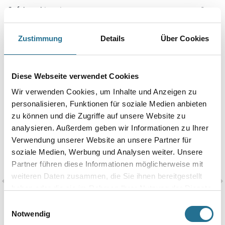
Gefahrguthinweise
Downloads
Zustimmung
Details
Über Cookies
Spezifikationen
Diese Webseite verwendet Cookies
Wir verwenden Cookies, um Inhalte und Anzeigen zu
personalisieren, Funktionen für soziale Medien anbieten
zu können und die Zugriffe auf unsere Website zu
analysieren. Außerdem geben wir Informationen zu Ihrer
Verwendung unserer Website an unsere Partner für
soziale Medien, Werbung und Analysen weiter. Unsere
Partner führen diese Informationen möglicherweise mit
weiteren Daten zusammen, die Sie ihnen bereitgestellt
haben oder die sie im Rahmen Ihrer Nutzung der Dienste
MPlus MultiVorstrich
MPlus MultiVorstrich 5,0
gesammelt haben.
Einwilligungsauswahl
10,0 kg EC1 Plus & Blauer
kg EC1 Plus & Blauer
Notwendig
Engel NEU
Engel NEU