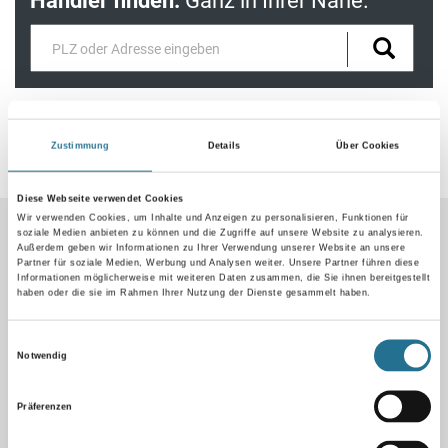
Händler finden.
Ganz in Ihrer Nähe.
Zustimmung
Details
Über Cookies
Produkteigenschaften
Diese Webseite verwendet Cookies
Wir verwenden Cookies, um Inhalte und Anzeigen zu personalisieren, Funktionen für
Produkteigenschaft
soziale Medien anbieten zu können und die Zugriffe auf unsere Website zu analysieren.
- HDF Kern, ummantelt mit dem chlorfreien Polyblend auf Basis
Außerdem geben wir Informationen zu Ihrer Verwendung unserer Website an unsere
PP/TPE, mit flexibler Weichlippe oben und unten
Partner für soziale Medien, Werbung und Analysen weiter. Unsere Partner führen diese
Informationen möglicherweise mit weiteren Daten zusammen, die Sie ihnen bereitgestellt
- Innen-/Außenecken sowie Profilenden können ohne zusätzliche
haben oder die sie im Rahmen Ihrer Nutzung der Dienste gesammelt haben.
Formteile mit der Döllken Sockelleistenstanze aus dem Profil
gebildet werden
- Durchgehendes Design inkl. bedruckter Weichlippen
Einwilligungsauswahl
- Länge 2,50 m, VE = 10 Stück
Notwendig
- TFC totally chlorine-free
Präferenzen