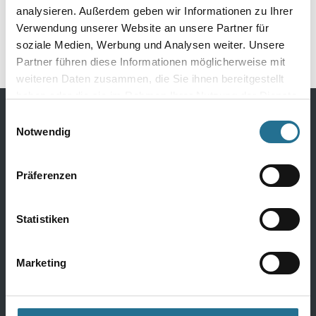
SK1000 300 ml EC1 NEU
analysieren. Außerdem geben wir Informationen zu Ihrer
Verwendung unserer Website an unsere Partner für
8001-003356
soziale Medien, Werbung und Analysen weiter. Unsere
Partner führen diese Informationen möglicherweise mit
weiteren Daten zusammen, die Sie ihnen bereitgestellt
haben oder die sie im Rahmen Ihrer Nutzung der Dienste
gesammelt haben.
Einwilligungsauswahl
Bodenbeläge
Notwendig
Design Bodenbeläge
Präferenzen
Textile Bodenbeläge
Elastische Bodenbeläge
Statistiken
Laminat
Parkett
Marketing
Kork
Alle Bödenbeläge