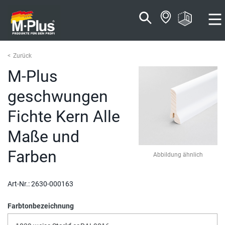
Zum
Zum
Inhalt
Navigationsmenü
springen
springen
Zurück
M-Plus
geschwungen
Fichte Kern Alle
Maße und
Farben
Abbildung ähnlich
Art-Nr.:
2630-000163
Farbtonbezeichnung