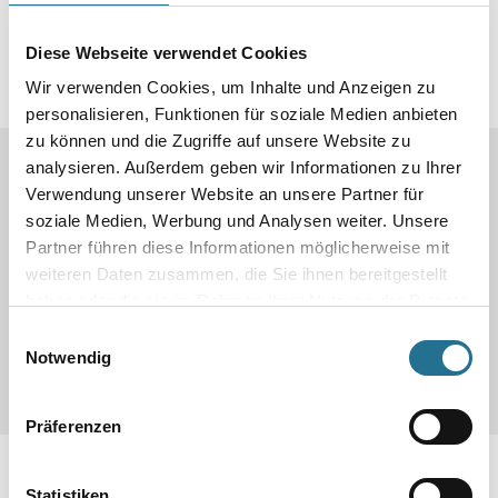
Diese Webseite verwendet Cookies
Wir verwenden Cookies, um Inhalte und Anzeigen zu
Produkteigenschaften
personalisieren, Funktionen für soziale Medien anbieten
zu können und die Zugriffe auf unsere Website zu
Produkteigenschaft
analysieren. Außerdem geben wir Informationen zu Ihrer
- Produktart: Dämmunterlage
Verwendung unserer Website an unsere Partner für
- Einsatzbereich:
soziale Medien, Werbung und Analysen weiter. Unsere
- Lieferform: Rolle
- Abmessung: 15,0 x 2,0 m
Partner führen diese Informationen möglicherweise mit
- Inhalt: 30
weiteren Daten zusammen, die Sie ihnen bereitgestellt
- Gesamtstärke: 0,2 mm
haben oder die sie im Rahmen Ihrer Nutzung der Dienste
- Trittschallverbesserung: - dB
- Gehschallverbeserung: - %
gesammelt haben.
Einwilligungsauswahl
- Fußbodenheizung: - m² k/W
Notwendig
Präferenzen
Zusatzinfos
Statistiken