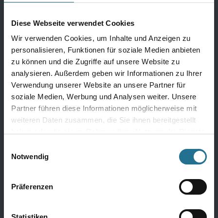
Bauchemie Wand
Diese Webseite verwendet Cookies
Bauchemie Boden
Wir verwenden Cookies, um Inhalte und Anzeigen zu
Komplette Bauchemie
personalisieren, Funktionen für soziale Medien anbieten
zu können und die Zugriffe auf unsere Website zu
analysieren. Außerdem geben wir Informationen zu Ihrer
Verwendung unserer Website an unsere Partner für
Farben
soziale Medien, Werbung und Analysen weiter. Unsere
Innenfarben
Partner führen diese Informationen möglicherweise mit
weiteren Daten zusammen, die Sie ihnen bereitgestellt
Fassadenfarben
haben oder die sie im Rahmen Ihrer Nutzung der Dienste
Grundierung
gesammelt haben.
Einwilligungsauswahl
Notwendig
Alle Farben
Präferenzen
Werkzeug
Statistiken