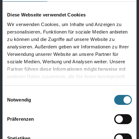
Diese Webseite verwendet Cookies
Wandbeläge
Wir verwenden Cookies, um Inhalte und Anzeigen zu
personalisieren, Funktionen für soziale Medien anbieten
Fertigtapeten Premium
zu können und die Zugriffe auf unsere Website zu
Überstreichbare Tapeten & Vliese
analysieren. Außerdem geben wir Informationen zu Ihrer
Fertigtapeten Basic
Verwendung unserer Website an unsere Partner für
soziale Medien, Werbung und Analysen weiter. Unsere
Alle Wandbeläge
Partner führen diese Informationen möglicherweise mit
weiteren Daten zusammen, die Sie ihnen bereitgestellt
haben oder die sie im Rahmen Ihrer Nutzung der Dienste
Bauchemie
gesammelt haben.
Einwilligungsauswahl
Notwendig
Bauchemie Wand
Bauchemie Boden
Präferenzen
Komplette Bauchemie
Statistiken