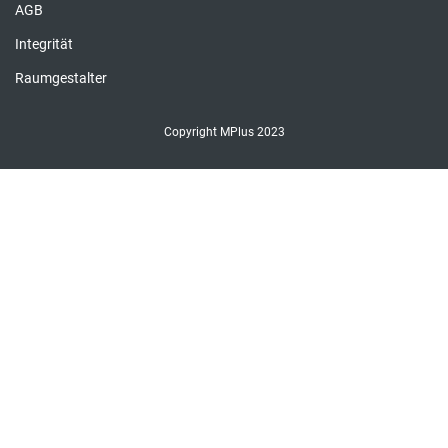
Downloads
FAQ
Kontakt
Kontaktformular
Händlersuche
Impressum
Datenschutz
AGB
Integrität
Raumgestalter
Copyright MPlus 2023