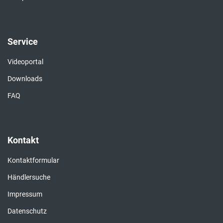
Alle Werkzeuge
Zubehör
Reinigung & Pflege
Unterlagen für Bodenbeläge
Ladenbau
Sockelleisten
Trockenklebstoffe & Klebebänder
Komplettes Zubehör
Service
Videoportal