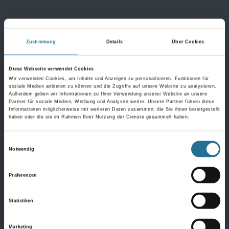
Wandbeläge
Zustimmung
Details
Über Cookies
Fertigtapeten Premium
Diese Webseite verwendet Cookies
Überstreichbare Tapeten & Vliese
Wir verwenden Cookies, um Inhalte und Anzeigen zu personalisieren, Funktionen für
soziale Medien anbieten zu können und die Zugriffe auf unsere Website zu analysieren.
Fertigtapeten Basic
Außerdem geben wir Informationen zu Ihrer Verwendung unserer Website an unsere
Partner für soziale Medien, Werbung und Analysen weiter. Unsere Partner führen diese
Alle Wandbeläge
Informationen möglicherweise mit weiteren Daten zusammen, die Sie ihnen bereitgestellt
haben oder die sie im Rahmen Ihrer Nutzung der Dienste gesammelt haben.
Einwilligungsauswahl
Bauchemie
Notwendig
Bauchemie Wand
Präferenzen
Bauchemie Boden
Statistiken
Komplette Bauchemie
Marketing