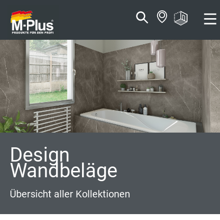
Zum
Zum
Inhalt
Navigationsmenü
springen
springen
Design
Wandbeläge
Übersicht aller Kollektionen