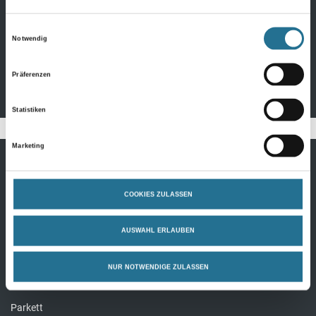
3,065qm/P
Produktdetails
Einwilligungsauswahl
Notwendig
Präferenzen
Statistiken
Marketing
Bodenbeläge
COOKIES ZULASSEN
Design Bodenbeläge
AUSWAHL ERLAUBEN
Textile Bodenbeläge
Elastische Bodenbeläge
NUR NOTWENDIGE ZULASSEN
Laminat
Parkett