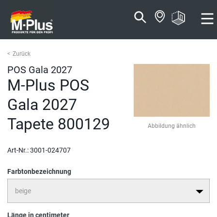
Zum
Zum
Inhalt
Navigationsmenü
springen
springen
Zurück
POS Gala 2027
M-Plus POS
Gala 2027
Tapete 800129
Abbildung ähnlich
Art-Nr.:
3001-024707
Farbtonbezeichnung
Länge in centimeter