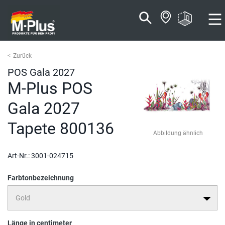
Zum
Zum
Inhalt
Navigationsmenü
springen
springen
Zurück
POS Gala 2027
M-Plus POS
Gala 2027
Tapete 800136
Abbildung ähnlich
Art-Nr.:
3001-024715
Farbtonbezeichnung
Länge in centimeter