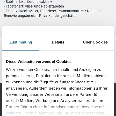
- Subline: luxuriös und exklusiv
- Tapetenart: Vlies- und Papiertapeten
- Einsatzzweck: Maler, Tapezierer, Raumausstatter / Neubau,
Renovierungsbereich, Privatkundengeschäft
Zustimmung
Details
Über Cookies
Gefahrguthinweise
Downloads
Diese Webseite verwendet Cookies
Spezifikationen
Wir verwenden Cookies, um Inhalte und Anzeigen zu
personalisieren, Funktionen für soziale Medien anbieten
zu können und die Zugriffe auf unsere Website zu
analysieren. Außerdem geben wir Informationen zu Ihrer
Verwendung unserer Website an unsere Partner für
Bodenbeläge
soziale Medien, Werbung und Analysen weiter. Unsere
Partner führen diese Informationen möglicherweise mit
Design Bodenbeläge
weiteren Daten zusammen, die Sie ihnen bereitgestellt