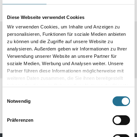
Produkteigenschaften
Diese Webseite verwendet Cookies
Wir verwenden Cookies, um Inhalte und Anzeigen zu
Produkteigenschaft
personalisieren, Funktionen für soziale Medien anbieten
- POS Rubrik: Mixed
zu können und die Zugriffe auf unsere Website zu
- Tapetenart: Vlies- und Papiertapeten
- Einsatzzweck: Maler, Tapezierer, Raumausstatter / Neubau,
analysieren. Außerdem geben wir Informationen zu Ihrer
Renovierungsbereich, Privatkundengeschäft
Verwendung unserer Website an unsere Partner für
soziale Medien, Werbung und Analysen weiter. Unsere
Partner führen diese Informationen möglicherweise mit
weiteren Daten zusammen, die Sie ihnen bereitgestellt
haben oder die sie im Rahmen Ihrer Nutzung der Dienste
Gefahrguthinweise
gesammelt haben.
Einwilligungsauswahl
Downloads
Notwendig
Spezifikationen
Präferenzen