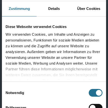
Zustimmung
Details
Über Cookies
Produktdetails
Produktdetails
Diese Webseite verwendet Cookies
Wir verwenden Cookies, um Inhalte und Anzeigen zu
personalisieren, Funktionen für soziale Medien anbieten
zu können und die Zugriffe auf unsere Website zu
analysieren. Außerdem geben wir Informationen zu Ihrer
Verwendung unserer Website an unsere Partner für
soziale Medien, Werbung und Analysen weiter. Unsere
Partner führen diese Informationen möglicherweise mit
weiteren Daten zusammen, die Sie ihnen bereitgestellt
haben oder die sie im Rahmen Ihrer Nutzung der Dienste
gesammelt haben.
Einwilligungsauswahl
Notwendig
M-Plus POS Divine Walls
M-Plus POS Divine Walls
2028 Tapete 400467
2028 Tapete 400466
Präferenzen