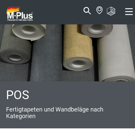
Zum
Zum
Inhalt
Navigationsmenü
springen
springen
POS
Fertigtapeten und Wandbeläge nach
Kategorien