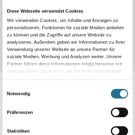
- Produktart: Foliendichtband
- Einsatzbereich:
Diese Webseite verwendet Cookies
- Lieferform: Stück
- Abmessung: 50,0 x 0,05 m
Wir verwenden Cookies, um Inhalte und Anzeigen zu
- Inhalt: 2,5
personalisieren, Funktionen für soziale Medien anbieten
- Gesamtstärke: 0,05 mm
zu können und die Zugriffe auf unsere Website zu
- Trittschallverbesserung: - dB
- Gehschallverbeserung: - %
analysieren. Außerdem geben wir Informationen zu Ihrer
- Fußbodenheizung: - m² k/W
Verwendung unserer Website an unsere Partner für
soziale Medien, Werbung und Analysen weiter. Unsere
Partner führen diese Informationen möglicherweise mit
weiteren Daten zusammen, die Sie ihnen bereitgestellt
haben oder die sie im Rahmen Ihrer Nutzung der Dienste
Zusatzinfos
gesammelt haben.
Einwilligungsauswahl
Notwendig
Gefahrguthinweise
Downloads
Präferenzen
Spezifikationen
Statistiken