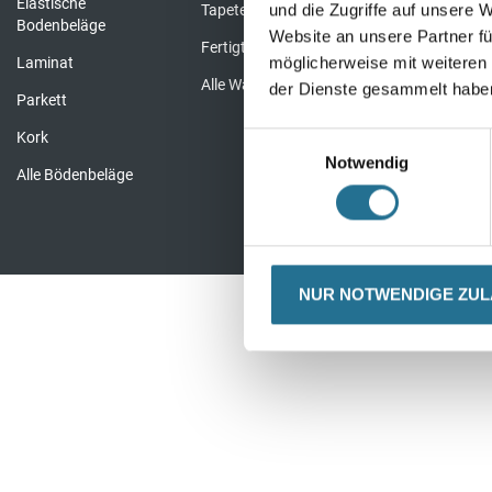
Elastische
Komplette Bau
und die Zugriffe auf unsere 
Tapeten & Vliese
Bodenbeläge
Website an unsere Partner fü
Fertigtapeten Basic
möglicherweise mit weiteren
Laminat
Alle Wandbeläge
der Dienste gesammelt habe
Parkett
Kork
Einwilligungsauswahl
Notwendig
Alle Bödenbeläge
NUR NOTWENDIGE ZU