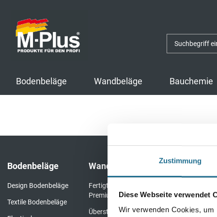
Zum
Zum
Inhalt
Navigationsmenü
springen
springen
Bodenbeläge
Wandbeläge
Bauchemie
Zustimmung
Bodenbeläge
Wandbeläge
Bauchemie
Design Bodenbeläge
Fertigtapeten
Bauchemie Wa
Diese Webseite verwendet 
Premium
Textile Bodenbeläge
Bauchemie Bo
Wir verwenden Cookies, um I
Überstreichbare