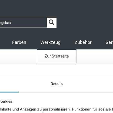
Farben
Werkzeug
Zubehör
Ser
Zur Startseite
Details
Farben
Werkzeug
Zube
nd
Innenfarben
Bodenleger Werkzeug
Reinig
Cookies
den
Fassadenfarben
Rollen & Walzen
Unterl
nhalte und Anzeigen zu personalisieren, Funktionen für soziale
Boden