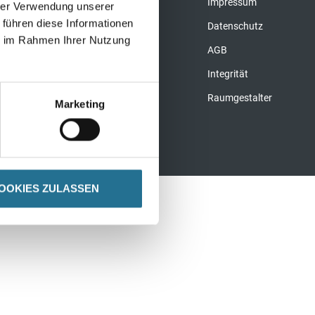
FAQ
Impressum
hrer Verwendung unserer
bau
 führen diese Informationen
Datenschutz
ie im Rahmen Ihrer Nutzung
leisten
AGB
nklebstoffe &
Integrität
bänder
Raumgestalter
ettes Zubehör
Marketing
OOKIES ZULASSEN