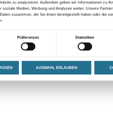
chemie
Grundierung
Klebebänder
Website zu analysieren. Außerdem geben wir Informationen zu I
Laden
r soziale Medien, Werbung und Analysen weiter. Unsere Partner
Alle Farben
Pinsel & Bürsten
 Daten zusammen, die Sie ihnen bereitgestellt haben oder die s
Sockel
Alle Werkzeuge
n.
Trocke
Klebe
Kompl
Präferenzen
Statistiken
Copyright MPlus 2023
LASSEN
AUSWAHL ERLAUBEN
C