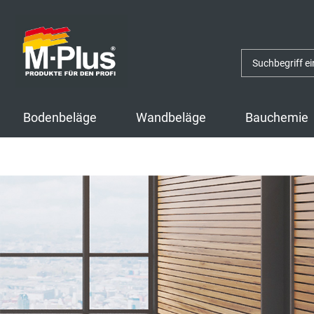
Zum
Zum
Inhalt
Navigationsmenü
springen
springen
Bodenbeläge
Wandbeläge
Bauchemie