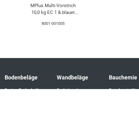
MPlus Multi-Vorstrich
10,0 kg EC 1 & blauer
Engel
8001-001005
Bodenbeläge
Wandbeläge
Bauchemie
Design Bodenbeläge
Fertigtapeten
Bauchemie Wa
Premium
Textile Bodenbeläge
Bauchemie Bo
Überstreichbare
Elastische
Komplette Bau
Tapeten & Vliese
Bodenbeläge
Fertigtapeten Basic
Laminat
Alle Wandbeläge
Parkett