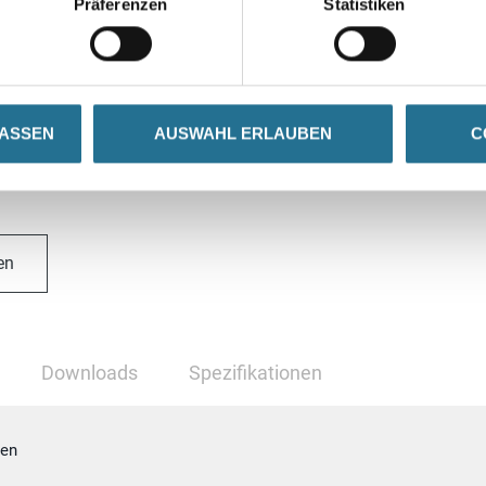
erarbeitung Bodenbelag
Präferenzen
Statistiken
LASSEN
AUSWAHL ERLAUBEN
C
en
Downloads
Spezifikationen
nen