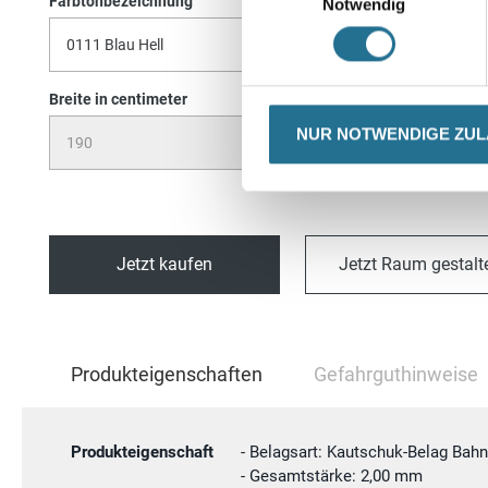
Farbtonbezeichnung
V
Notwendig
Breite in centimeter
NUR NOTWENDIGE ZU
Jetzt kaufen
Jetzt Raum gestalt
Current
Produkteigenschaften
Gefahrguthinweise
Tab:
Produkteigenschaft
- Belagsart: Kautschuk-Belag Bah
- Gesamtstärke: 2,00 mm