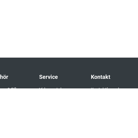
hör
Service
Kontakt
ung & Pflege
Videoportal
Kontaktformular
agen für
Downloads
Händlersuche
beläge
FAQ
Impressum
bau
Datenschutz
leisten
AGB
nklebstoffe &