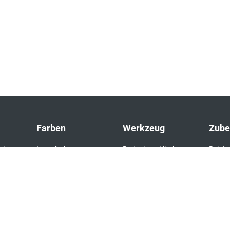
Farben
Werkzeug
Zube
nd
Innenfarben
Bodenleger Werkzeug
Reinig
den
Fassadenfarben
Rollen & Walzen
Unterl
Boden
chemie
Grundierung
Klebebänder
Laden
Alle Farben
Pinsel & Bürsten
Sockel
Alle Werkzeuge
Trocke