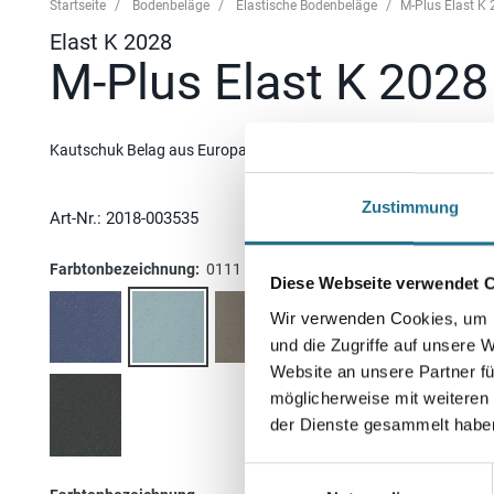
Startseite
Bodenbeläge
Elastische Bodenbeläge
M-Plus Elast K
Elast K 2028
M-Plus Elast K 202
Kautschuk Belag aus Europa zur vielfältigen Anwendung.
Zustimmung
Art-Nr.:
2018-003535
Farbtonbezeichnung:
0111 Blau Hell
Diese Webseite verwendet 
Wir verwenden Cookies, um I
und die Zugriffe auf unsere 
Website an unsere Partner fü
möglicherweise mit weiteren
der Dienste gesammelt habe
Einwilligungsauswahl