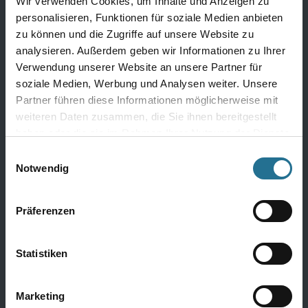
Wir verwenden Cookies, um Inhalte und Anzeigen zu
Komplette Bauchemie
personalisieren, Funktionen für soziale Medien anbieten
zu können und die Zugriffe auf unsere Website zu
analysieren. Außerdem geben wir Informationen zu Ihrer
Farben
Verwendung unserer Website an unsere Partner für
soziale Medien, Werbung und Analysen weiter. Unsere
Innenfarben
Partner führen diese Informationen möglicherweise mit
weiteren Daten zusammen, die Sie ihnen bereitgestellt
Fassadenfarben
haben oder die sie im Rahmen Ihrer Nutzung der Dienste
Grundierung
gesammelt haben.
Einwilligungsauswahl
Alle Farben
Notwendig
Präferenzen
Werkzeug
Statistiken
Bodenleger Werkzeug
Rollen & Walzen
Marketing
Klebebänder