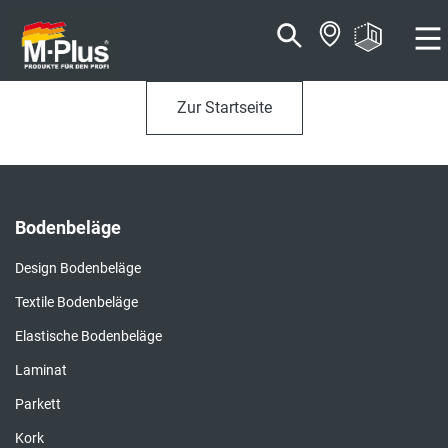
Zum
Zum
Inhalt
Navigationsmenü
springen
springen
Zur Startseite
Bodenbeläge
Design Bodenbeläge
Textile Bodenbeläge
Elastische Bodenbeläge
Laminat
Parkett
Kork