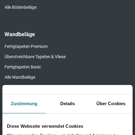
Alle Bödenbeläge
Wandbeläge
Fertigtapeten Premium
Überstreichbare Tapeten & Vliese
Fertigtapeten Basic
Alle Wandbeläge
Zustimmung
Details
Über Cookies
Bauchemie
Bauchemie Wand
Diese Webseite verwendet Cookies
Bauchemie Boden