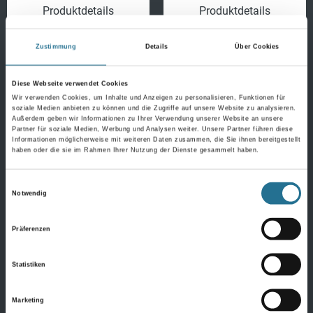
Produktdetails
Produktdetails
Zustimmung
Details
Über Cookies
Diese Webseite verwendet Cookies
Wir verwenden Cookies, um Inhalte und Anzeigen zu personalisieren, Funktionen für
soziale Medien anbieten zu können und die Zugriffe auf unsere Website zu analysieren.
Außerdem geben wir Informationen zu Ihrer Verwendung unserer Website an unsere
Partner für soziale Medien, Werbung und Analysen weiter. Unsere Partner führen diese
Informationen möglicherweise mit weiteren Daten zusammen, die Sie ihnen bereitgestellt
haben oder die sie im Rahmen Ihrer Nutzung der Dienste gesammelt haben.
Einwilligungsauswahl
Notwendig
Präferenzen
Statistiken
MPlus Cortico 2029 Kork K
MPlus Cortico 2029 Kork K
600-004 Fantasy
600-003 Fantasy creme
915x305x10,5mm
915x305x10,5mm
Marketing