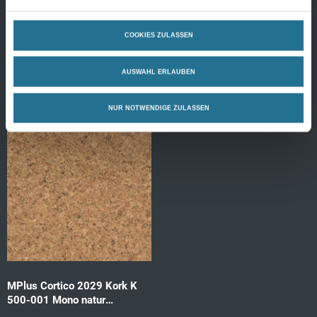
1,953qm/Pck
1,953qm/Pck
Produktdetails
Produktdetails
COOKIES ZULASSEN
AUSWAHL ERLAUBEN
NUR NOTWENDIGE ZULASSEN
MPlus Cortico 2029 Kork K
500-001 Mono natur
1220x290x10,5mm