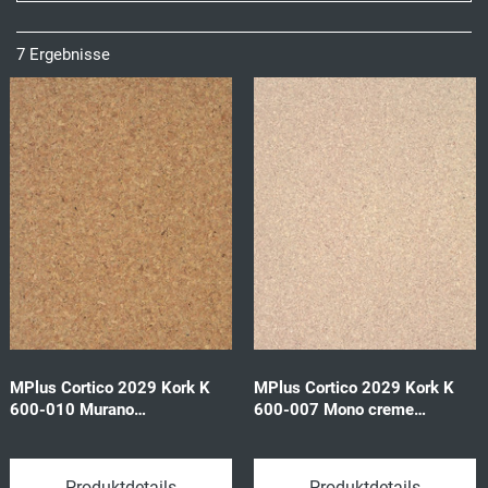
7 Ergebnisse
MPlus Cortico 2029 Kork K
MPlus Cortico 2029 Kork K
600-010 Murano
600-007 Mono creme
915x305x10,5mm
915x305x10,5mm
1,953qm/Pck
1,953qm/Pck
Produktdetails
Produktdetails