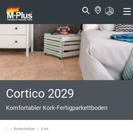
Zum
Zum
Inhalt
Navigationsmenü
springen
springen
Cortico 2029
Komfortabler Kork-Fertigparkettboden
Bodenbeläge
Kork