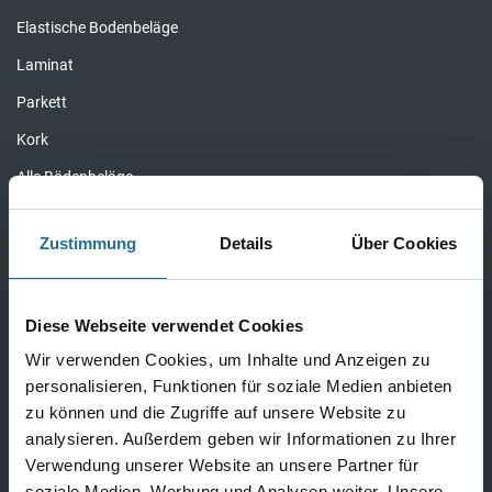
Elastische Bodenbeläge
Laminat
Parkett
Kork
Alle Bödenbeläge
Zustimmung
Details
Über Cookies
Wandbeläge
Fertigtapeten Premium
Diese Webseite verwendet Cookies
Überstreichbare Tapeten & Vliese
Wir verwenden Cookies, um Inhalte und Anzeigen zu
personalisieren, Funktionen für soziale Medien anbieten
Fertigtapeten Basic
zu können und die Zugriffe auf unsere Website zu
Alle Wandbeläge
analysieren. Außerdem geben wir Informationen zu Ihrer
Verwendung unserer Website an unsere Partner für
soziale Medien, Werbung und Analysen weiter. Unsere