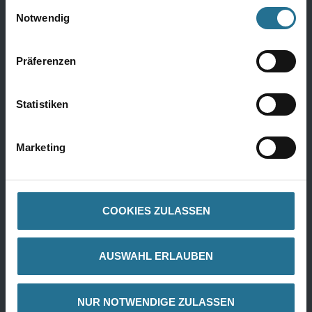
Einwilligungsauswahl
Bauchemie
Notwendig
Bauchemie Wand
Präferenzen
Bauchemie Boden
Komplette Bauchemie
Statistiken
Marketing
Farben
Innenfarben
Fassadenfarben
COOKIES ZULASSEN
Grundierung
Alle Farben
AUSWAHL ERLAUBEN
NUR NOTWENDIGE ZULASSEN