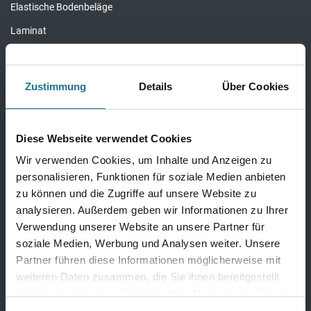
Elastische Bodenbeläge
Laminat
Parkett
Kork
Zustimmung
Details
Über Cookies
Alle Bödenbeläge
Diese Webseite verwendet Cookies
Wir verwenden Cookies, um Inhalte und Anzeigen zu
Wandbeläge
personalisieren, Funktionen für soziale Medien anbieten
Fertigtapeten Premium
zu können und die Zugriffe auf unsere Website zu
analysieren. Außerdem geben wir Informationen zu Ihrer
Überstreichbare Tapeten & Vliese
Verwendung unserer Website an unsere Partner für
Fertigtapeten Basic
soziale Medien, Werbung und Analysen weiter. Unsere
Partner führen diese Informationen möglicherweise mit
Alle Wandbeläge
weiteren Daten zusammen, die Sie ihnen bereitgestellt
haben oder die sie im Rahmen Ihrer Nutzung der Dienste
gesammelt haben.