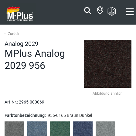
Zum
Zum
Inhalt
Navigationsmenü
springen
springen
Zurück
Analog 2029
MPlus Analog
2029 956
Abbildung ähnlich
Art-Nr.:
2965-000069
Farbtonbezeichnung:
956-0165 Braun Dunkel