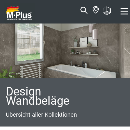
Zum
Zum
Inhalt
Navigationsmenü
springen
springen
Design
Wandbeläge
Übersicht aller Kollektionen