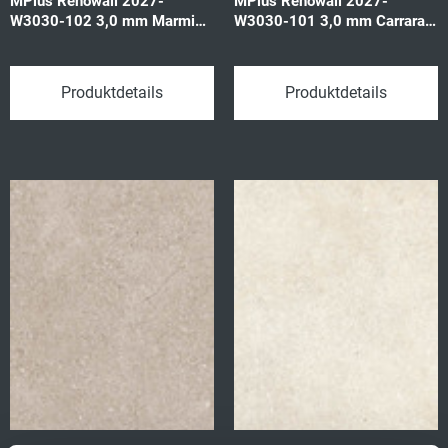
MPlus Renowall 2027-
MPlus Renowall 2027-
W3030-102 3,0 mm Marmi
W3030-101 3,0 mm Carrara
magallan 57586 1202x2550
vained 57585 1202x2550
3,065qm/P
3,065qm/P
Produktdetails
Produktdetails