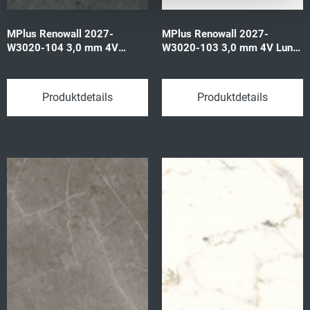
MPlus Renowall 2027-
MPlus Renowall 2027-
W3020-104 3,0 mm 4V
W3020-103 3,0 mm 4V Luna
Negrar off black 57614
virgin whit 57608 392x1180
392x1180 3,70qm/P
3,70qm/P
Produktdetails
Produktdetails