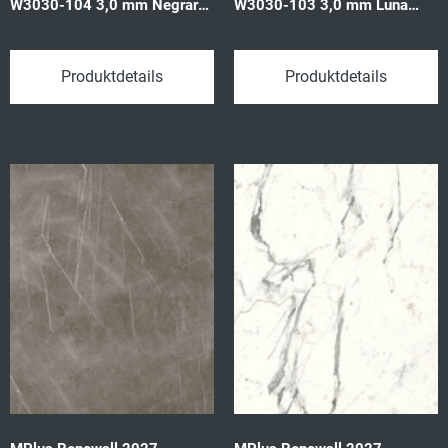
W3030-104 3,0 mm Negrar
W3030-103 3,0 mm Luna
off bla 64859 1202x2550
virgin wh 64860 1202x2550
3,065qm/P
3,065qm/P
Produktdetails
Produktdetails