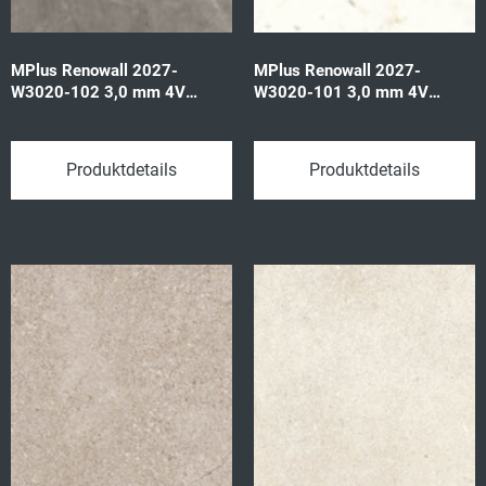
MPlus Renowall 2027-
MPlus Renowall 2027-
W3020-102 3,0 mm 4V
W3020-101 3,0 mm 4V
Marmi magallan g 57605
Carrara vained w 57604
392x1180 3,70qm/P
392x1180 3,70qm/P
Produktdetails
Produktdetails