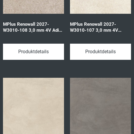
MPlus Renowall 2027-
MPlus Renowall 2027-
W3010-108 3,0 mm 4V Adige
W3010-107 3,0 mm 4V
classic gr 57592 315x642
Donna oryx white 57594
3,437qm/P
315x642 3,437qm/P
Produktdetails
Produktdetails