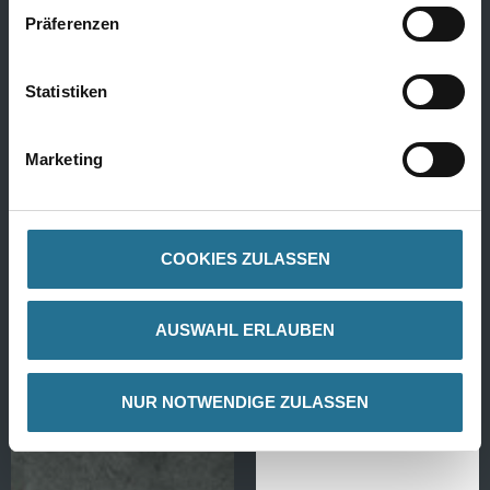
Präferenzen
MPlus Renowall 2027-
MPlus Renowall 2027-
W3020-106 3,0 mm 4V
W3020-105 3,0 mm 4V
Pastrengo marm.b 57610
Milone mid brown 57611
Statistiken
392x1180 3,70qm/P
392x1180 3,70qm/P
Produktdetails
Produktdetails
Marketing
COOKIES ZULASSEN
AUSWAHL ERLAUBEN
NUR NOTWENDIGE ZULASSEN