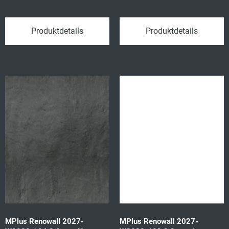
Pastrengo marm 62807
mid bro 62806 1202x2550
1202x2550 3,065qm/P
3,065qm/P
Produktdetails
Produktdetails
MPlus Renowall 2027-
MPlus Renowall 2027-