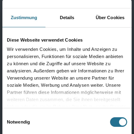
MPlus Renowall 2027-
MPlus Renowall 2027-
W3020-108 3,0 mm 4V Adige
W3020-107 3,0 mm 4V
classic gr 57612 392x1180
Donna oryx white 57609
Zustimmung
Details
Über Cookies
3,70qm/P
392x1180 3,70qm/P
Produktdetails
Produktdetails
Diese Webseite verwendet Cookies
Wir verwenden Cookies, um Inhalte und Anzeigen zu
personalisieren, Funktionen für soziale Medien anbieten
zu können und die Zugriffe auf unsere Website zu
analysieren. Außerdem geben wir Informationen zu Ihrer
Verwendung unserer Website an unsere Partner für
soziale Medien, Werbung und Analysen weiter. Unsere
Partner führen diese Informationen möglicherweise mit
weiteren Daten zusammen, die Sie ihnen bereitgestellt
haben oder die sie im Rahmen Ihrer Nutzung der Dienste
gesammelt haben.
Einwilligungsauswahl
Notwendig