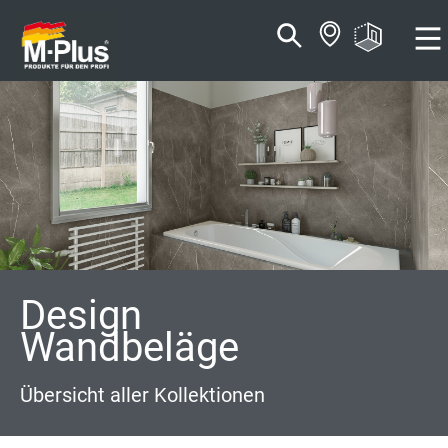
Zum
Zum
Inhalt
Navigationsmenü
springen
springen
Design
Wandbeläge
Übersicht aller Kollektionen