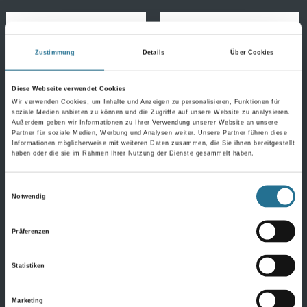
1202x2550 3,065qm/P
3,065qm/P
Produktdetails
Produktdetails
Zustimmung
Details
Über Cookies
Diese Webseite verwendet Cookies
Wir verwenden Cookies, um Inhalte und Anzeigen zu personalisieren, Funktionen für
soziale Medien anbieten zu können und die Zugriffe auf unsere Website zu analysieren.
Außerdem geben wir Informationen zu Ihrer Verwendung unserer Website an unsere
Partner für soziale Medien, Werbung und Analysen weiter. Unsere Partner führen diese
Informationen möglicherweise mit weiteren Daten zusammen, die Sie ihnen bereitgestellt
haben oder die sie im Rahmen Ihrer Nutzung der Dienste gesammelt haben.
Einwilligungsauswahl
Notwendig
Präferenzen
Statistiken
MPlus Renowall 2027-
W3030-101 3,0 mm Carrara
Marketing