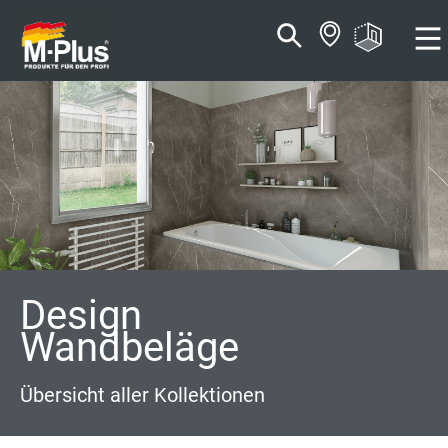
Zum
Zum
Inhalt
Navigationsmenü
springen
springen
Design
Wandbeläge
Übersicht aller Kollektionen