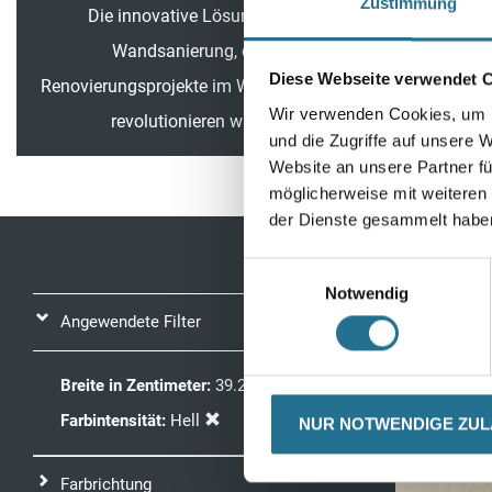
Zustimmung
Die innovative Lösung zur
Wandsanierung, die
Diese Webseite verwendet 
Renovierungsprojekte im Wohnbereich
Wir verwenden Cookies, um I
revolutionieren wird.
und die Zugriffe auf unsere 
Website an unsere Partner fü
möglicherweise mit weiteren
der Dienste gesammelt habe
Einwilligungsauswahl
Notwendig
Sortieren na
Angewendete Filter
Breite in Zentimeter:
39.2
Farbintensität:
Hell
NUR NOTWENDIGE ZU
Farbrichtung