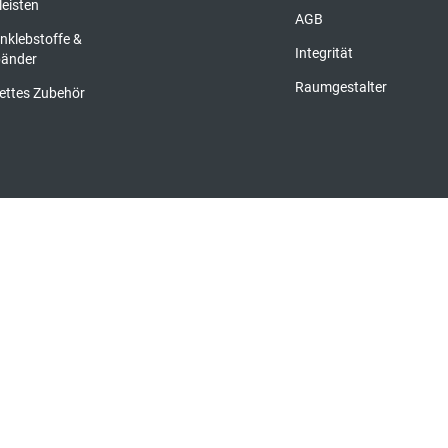
leisten
AGB
nklebstoffe &
Integrität
bänder
Raumgestalter
ettes Zubehör