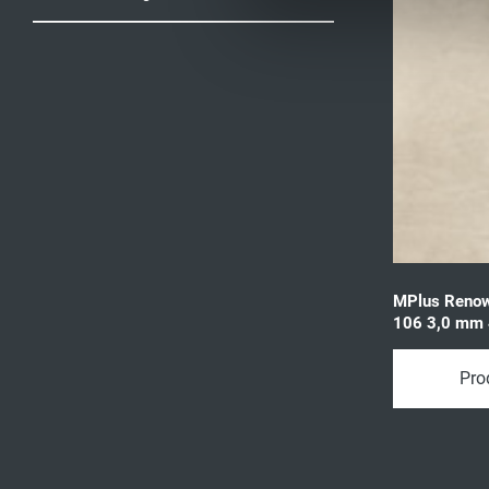
MPlus Reno
106 3,0 mm 
marm.b 576
3,70qm/P
Pro