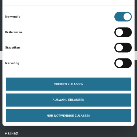
1,95qm/P
Produktdetails
Einwilligungsauswahl
Notwendig
Präferenzen
Statistiken
Marketing
Bodenbeläge
COOKIES ZULASSEN
Design Bodenbeläge
AUSWAHL ERLAUBEN
Textile Bodenbeläge
Elastische Bodenbeläge
NUR NOTWENDIGE ZULASSEN
Laminat
Parkett