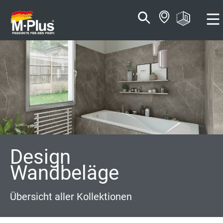
Zum
Zum
Inhalt
Navigationsmenü
springen
springen
Design
Wandbeläge
Übersicht aller Kollektionen