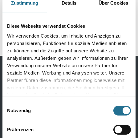
Zustimmung
Details
Über Cookies
Döllken S60 1013 weiss
Döllken S60 2395
5,15mt Kernsockelleiste
nussbaum island 5,15mt
(5012)
Kernsockelleiste
2003-000578
2003-002221
Diese Webseite verwendet Cookies
Wir verwenden Cookies, um Inhalte und Anzeigen zu
personalisieren, Funktionen für soziale Medien anbieten
zu können und die Zugriffe auf unsere Website zu
analysieren. Außerdem geben wir Informationen zu Ihrer
Verwendung unserer Website an unsere Partner für
soziale Medien, Werbung und Analysen weiter. Unsere
Bodenbeläge
Partner führen diese Informationen möglicherweise mit
weiteren Daten zusammen, die Sie ihnen bereitgestellt
Design Bodenbeläge
haben oder die sie im Rahmen Ihrer Nutzung der Dienste
Textile Bodenbeläge
gesammelt haben.
Einwilligungsauswahl
Elastische Bodenbeläge
Notwendig
Laminat
Parkett
Präferenzen