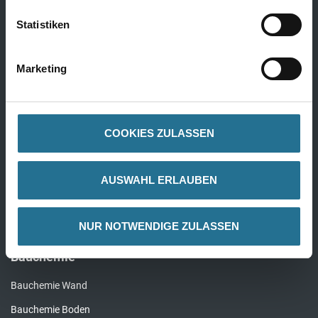
Kork
Statistiken
Alle Bödenbeläge
Marketing
Wandbeläge
Fertigtapeten Premium
COOKIES ZULASSEN
Überstreichbare Tapeten & Vliese
Fertigtapeten Basic
AUSWAHL ERLAUBEN
Alle Wandbeläge
NUR NOTWENDIGE ZULASSEN
Bauchemie
Bauchemie Wand
Bauchemie Boden