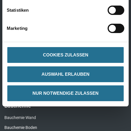
Kork
Statistiken
Alle Bödenbeläge
Marketing
Wandbeläge
Fertigtapeten Premium
COOKIES ZULASSEN
Überstreichbare Tapeten & Vliese
Fertigtapeten Basic
AUSWAHL ERLAUBEN
Alle Wandbeläge
NUR NOTWENDIGE ZULASSEN
Bauchemie
Bauchemie Wand
Bauchemie Boden