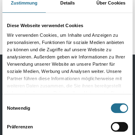
Zustimmung
Details
Über Cookies
Döllken S60 1013 weiss
Döllken S60 2447
5,15mt Kernsockelleiste
calistoga grey 5,15mt
(5012)
Kernsockelleiste
2003-000578
2003-003441
Diese Webseite verwendet Cookies
Wir verwenden Cookies, um Inhalte und Anzeigen zu
personalisieren, Funktionen für soziale Medien anbieten
zu können und die Zugriffe auf unsere Website zu
analysieren. Außerdem geben wir Informationen zu Ihrer
Verwendung unserer Website an unsere Partner für
soziale Medien, Werbung und Analysen weiter. Unsere
Bodenbeläge
Partner führen diese Informationen möglicherweise mit
weiteren Daten zusammen, die Sie ihnen bereitgestellt
Design Bodenbeläge
haben oder die sie im Rahmen Ihrer Nutzung der Dienste
Textile Bodenbeläge
gesammelt haben.
Einwilligungsauswahl
Elastische Bodenbeläge
Notwendig
Laminat
Parkett
Präferenzen