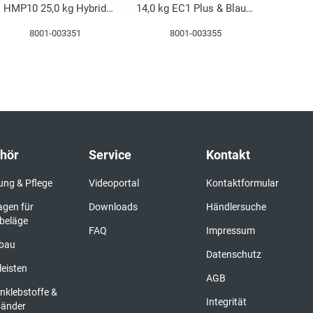
HMP10 25,0 kg Hybrid
14,0 kg EC1 Plus & Blauer
EC1 Plus & Blauer Engel
Engel NEU
8001-003351
8001-003355
NEU
hör
Service
Kontakt
ung & Pflege
Videoportal
Kontaktformular
agen für
Downloads
Händlersuche
beläge
FAQ
Impressum
bau
Datenschutz
leisten
AGB
nklebstoffe &
Integrität
bänder