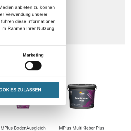
 Medien anbieten zu können
hrer Verwendung unserer
atur von 27 Grad Celsius
 führen diese Informationen
ie im Rahmen Ihrer Nutzung
Marketing
OOKIES ZULASSEN
MPlus BodenAusgleich
MPlus MultiKleber Plus