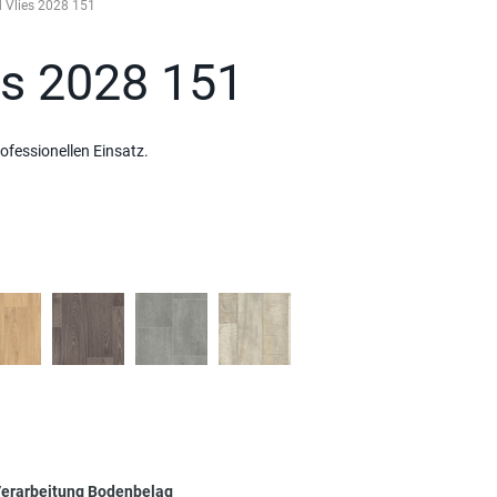
 Vlies 2028 151
es 2028 151
fessionellen Einsatz.
erarbeitung Bodenbelag