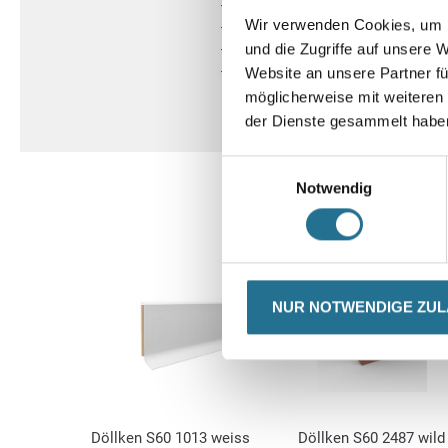
- Stuhlrollen geeignet Typ W
Wir verwenden Cookies, um I
- Wärmedurchlasswiderstand: 0,
und die Zugriffe auf unsere 
- geeignet für alle herkömmliche
- weitere Eigenschaften siehe Reit
Website an unsere Partner fü
möglicherweise mit weiteren
der Dienste gesammelt habe
Einwilligungsauswahl
Notwendig
NUR NOTWENDIGE ZU
Döllken S60 1013 weiss
Döllken S60 2487 wild