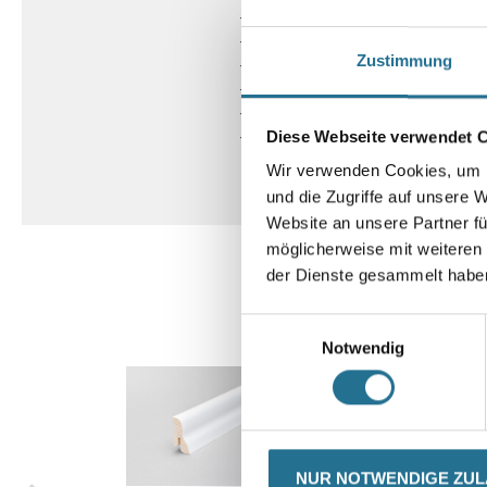
- Inhalt: 1,953 m²
- Brandverhalten: Cfl-s1
Zustimmung
- Resteindruckverhalten: max 0,2
- Trittschallverbesserung: 18 dB
- Fußbodenheizung: geeignet
Diese Webseite verwendet 
- Gesamtstärke: 10,5 mm
Wir verwenden Cookies, um I
und die Zugriffe auf unsere 
Website an unsere Partner fü
möglicherweise mit weiteren
der Dienste gesammelt habe
Einwilligungsauswahl
Notwendig
NUR NOTWENDIGE ZU