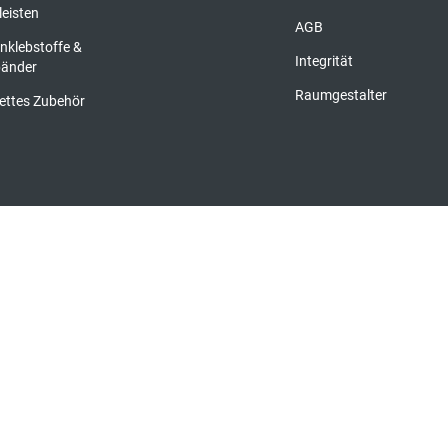
leisten
AGB
nklebstoffe &
Integrität
bänder
Raumgestalter
ettes Zubehör