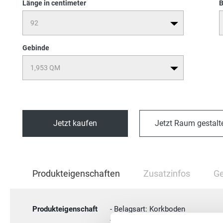
Länge in centimeter
B
Gebinde
Jetzt kaufen
Jetzt Raum gestalt
Current
Produkteigenschaften
Zusatzinfos
Ge
Tab:
Produkteigenschaft
- Belagsart: Korkboden
- Abmessung: 91,5 x 30,5 cm