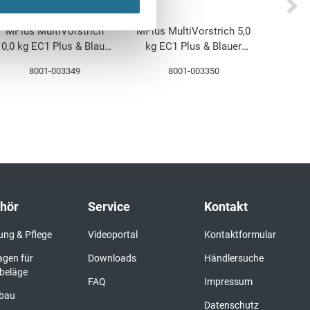
MPlus MultiVorstrich
MPlus MultiVorstrich 5,0
MPlus
10,0 kg EC1 Plus & Blauer
kg EC1 Plus & Blauer
HMP10
Engel NEU
Engel NEU
EC1 Pl
8001-003349
8001-003350
hör
Service
Kontakt
ung & Pflege
Videoportal
Kontaktformular
agen für
Downloads
Händlersuche
beläge
FAQ
Impressum
bau
Datenschutz