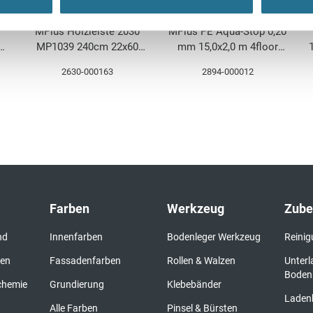
MPlus Holzleiste 2030
MPlus PE Aqua-Stop 0,20
MP1039 240cm 22x60
mm 15,0x2,0 m 4floor
weiss Starkf caRAL9016
4FU101016 Polyethylen
2630-000163
2894-000012
geschwungen
Farben
Werkzeug
Zube
nd
Innenfarben
Bodenleger Werkzeug
Reinig
den
Fassadenfarben
Rollen & Walzen
Unterl
Boden
chemie
Grundierung
Klebebänder
Laden
Alle Farben
Pinsel & Bürsten