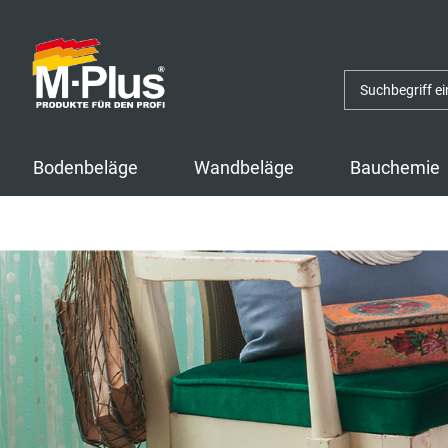
Zum
Zum
Inhalt
Navigationsmenü
springen
springen
Bodenbeläge
Wandbeläge
Bauchemie