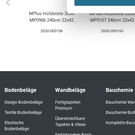
MPlus Holzleiste 2030
MPlus Holzleiste 2030
MP0986 240cm 22x42
MP5107 240cm 22x42
weiss Starkf caRAL9016
Kork furn fein
2630-000156
2630-000160
geschwungen
geschwungen
Bodenbeläge
Wandbeläge
Bauchemie
Design Bodenbeläge
Fertigtapeten
Bauchemie Wa
Premium
Textile Bodenbeläge
Bauchemie Bo
Überstreichbare
Elastische
Komplette Bau
Tapeten & Vliese
Bodenbeläge
Fertigtapeten Basic