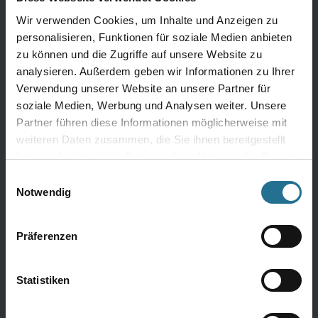
Bodenbeläge
Wir verwenden Cookies, um Inhalte und Anzeigen zu
Design Bodenbeläge
personalisieren, Funktionen für soziale Medien anbieten
zu können und die Zugriffe auf unsere Website zu
Textile Bodenbeläge
analysieren. Außerdem geben wir Informationen zu Ihrer
Elastische Bodenbeläge
Verwendung unserer Website an unsere Partner für
Laminat
soziale Medien, Werbung und Analysen weiter. Unsere
Partner führen diese Informationen möglicherweise mit
Parkett
weiteren Daten zusammen, die Sie ihnen bereitgestellt
Kork
haben oder die sie im Rahmen Ihrer Nutzung der Dienste
gesammelt haben.
Alle Bödenbeläge
Einwilligungsauswahl
Notwendig
Präferenzen
Wandbeläge
Fertigtapeten Premium
Statistiken
Überstreichbare Tapeten & Vliese
Fertigtapeten Basic