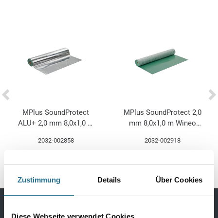
MPlus SoundProtect
MPlus SoundProtect 2,0
ALU+ 2,0 mm 8,0x1,0 m
mm 8,0x1,0 m Wineo
Wineo UPU200SD
UPU200 Polyurethan-
2032-002858
2032-002918
Polyurethan-Mineral
Mineral
Zustimmung
Details
Über Cookies
Diese Webseite verwendet Cookies