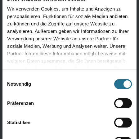
Bodenbeläge
Wir verwenden Cookies, um Inhalte und Anzeigen zu
Design Bodenbeläge
personalisieren, Funktionen für soziale Medien anbieten
zu können und die Zugriffe auf unsere Website zu
Textile Bodenbeläge
analysieren. Außerdem geben wir Informationen zu Ihrer
Elastische Bodenbeläge
Verwendung unserer Website an unsere Partner für
Laminat
soziale Medien, Werbung und Analysen weiter. Unsere
Partner führen diese Informationen möglicherweise mit
Parkett
weiteren Daten zusammen, die Sie ihnen bereitgestellt
Kork
haben oder die sie im Rahmen Ihrer Nutzung der Dienste
gesammelt haben.
Alle Bödenbeläge
Einwilligungsauswahl
Notwendig
Präferenzen
Wandbeläge
Fertigtapeten Premium
Statistiken
Überstreichbare Tapeten & Vliese
Fertigtapeten Basic