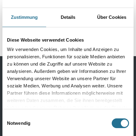
MPlus SoundProtect
MPlus SoundProtect 2,0
ALU+ 2,0 mm 8,0x1,0 m
mm 8,0x1,0 m Wineo
Zustimmung
Details
Über Cookies
Wineo UPU200SD
UPU200 Polyurethan-
2032-002858
2032-002918
Polyurethan-Mineral
Mineral
Diese Webseite verwendet Cookies
Wir verwenden Cookies, um Inhalte und Anzeigen zu
personalisieren, Funktionen für soziale Medien anbieten
zu können und die Zugriffe auf unsere Website zu
analysieren. Außerdem geben wir Informationen zu Ihrer
Bodenbeläge
Verwendung unserer Website an unsere Partner für
soziale Medien, Werbung und Analysen weiter. Unsere
Design Bodenbeläge
Partner führen diese Informationen möglicherweise mit
Textile Bodenbeläge
weiteren Daten zusammen, die Sie ihnen bereitgestellt
haben oder die sie im Rahmen Ihrer Nutzung der Dienste
Elastische Bodenbeläge
gesammelt haben.
Einwilligungsauswahl
Laminat
Notwendig
Parkett