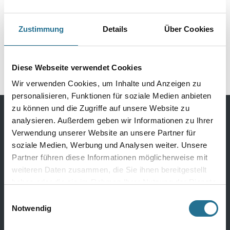
MPlus SoundProtect
MPlus SoundProtect 2,0
ALU+ 2,0 mm 8,0x1,0 m
mm 8,0x1,0 m Wineo
Zustimmung
Details
Über Cookies
Wineo UPU200SD
UPU200 Polyurethan-
2032-002858
2032-002918
Polyurethan-Mineral
Mineral
Diese Webseite verwendet Cookies
Wir verwenden Cookies, um Inhalte und Anzeigen zu
personalisieren, Funktionen für soziale Medien anbieten
zu können und die Zugriffe auf unsere Website zu
analysieren. Außerdem geben wir Informationen zu Ihrer
Bodenbeläge
Verwendung unserer Website an unsere Partner für
soziale Medien, Werbung und Analysen weiter. Unsere
Design Bodenbeläge
Partner führen diese Informationen möglicherweise mit
Textile Bodenbeläge
weiteren Daten zusammen, die Sie ihnen bereitgestellt
haben oder die sie im Rahmen Ihrer Nutzung der Dienste
Elastische Bodenbeläge
gesammelt haben.
Einwilligungsauswahl
Laminat
Notwendig
Parkett