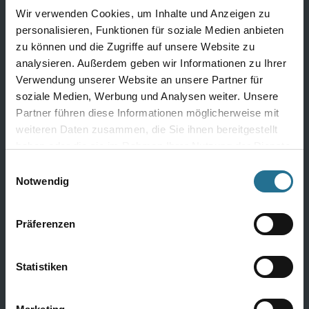
Wir verwenden Cookies, um Inhalte und Anzeigen zu
Bodenbeläge
personalisieren, Funktionen für soziale Medien anbieten
zu können und die Zugriffe auf unsere Website zu
Design Bodenbeläge
analysieren. Außerdem geben wir Informationen zu Ihrer
Textile Bodenbeläge
Verwendung unserer Website an unsere Partner für
Elastische Bodenbeläge
soziale Medien, Werbung und Analysen weiter. Unsere
Partner führen diese Informationen möglicherweise mit
Laminat
weiteren Daten zusammen, die Sie ihnen bereitgestellt
Parkett
haben oder die sie im Rahmen Ihrer Nutzung der Dienste
gesammelt haben.
Kork
Einwilligungsauswahl
Notwendig
Alle Bödenbeläge
Präferenzen
Wandbeläge
Statistiken
Fertigtapeten Premium
Überstreichbare Tapeten & Vliese