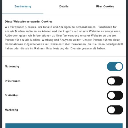
Bodenbeläge
Zustimmung
Details
Über Cookies
Design Bodenbeläge
Diese Webseite verwendet Cookies
Wir verwenden Cookies, um Inhalte und Anzeigen zu personalisieren, Funktionen für
Textile Bodenbeläge
soziale Medien anbieten zu können und die Zugriffe auf unsere Website zu analysieren.
Außerdem geben wir Informationen zu Ihrer Verwendung unserer Website an unsere
Elastische Bodenbeläge
Partner für soziale Medien, Werbung und Analysen weiter. Unsere Partner führen diese
Informationen möglicherweise mit weiteren Daten zusammen, die Sie ihnen bereitgestellt
Laminat
haben oder die sie im Rahmen Ihrer Nutzung der Dienste gesammelt haben.
Parkett
Einwilligungsauswahl
Notwendig
Kork
Alle Bödenbeläge
Präferenzen
Statistiken
Wandbeläge
Marketing
Fertigtapeten Premium
Überstreichbare Tapeten & Vliese